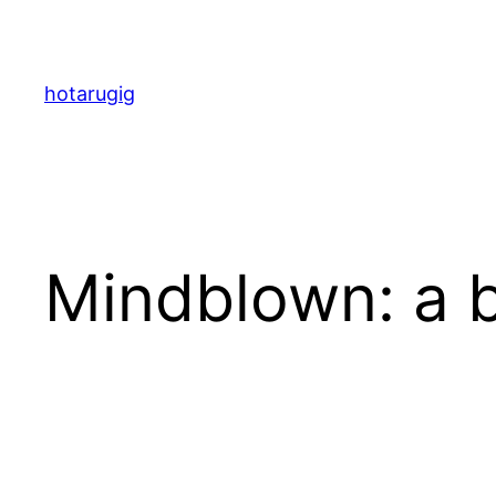
内
容
を
hotarugig
ス
キ
ッ
プ
Mindblown: a b